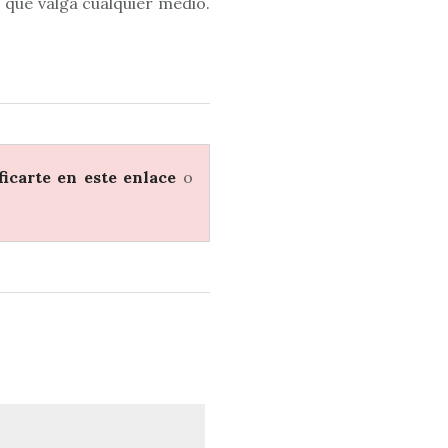
a que valga cualquier medio.
ficarte en este enlace
o