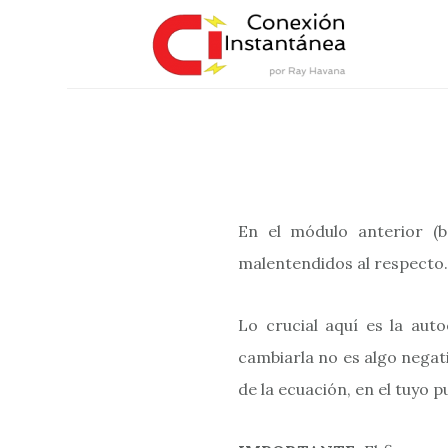
Saltar
al
contenido
principal
En el módulo anterior (b
malentendidos al respecto.
Lo crucial aquí es la aut
cambiarla no es algo negat
de la ecuación, en el tuyo 