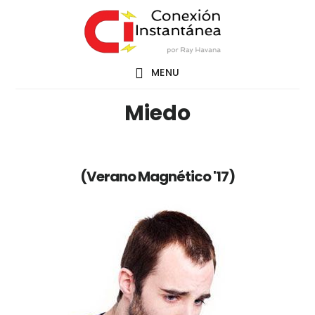
Saltar
al
contenido
MENU
principal
Miedo
(Verano Magnético '17)