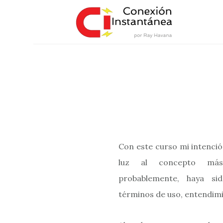
Saltar
al
contenido
principal
Con este curso mi intenci
luz al concepto más
probablemente, haya si
términos de uso, entendimi