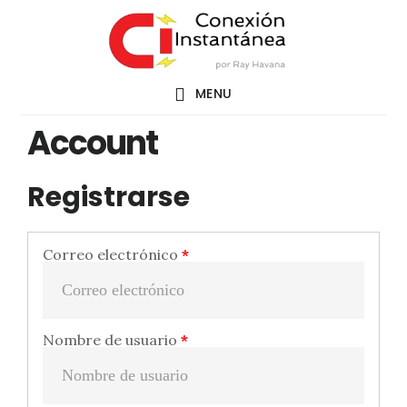
Saltar
al
contenido
MENU
principal
Account
Registrarse
Correo electrónico
*
Nombre de usuario
*